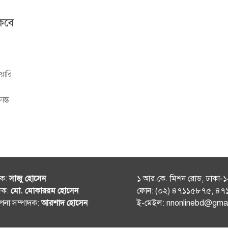
কবে
য়ারি
ান্ত
শক:
সাজু হোসেন
১ আর.কে. মিশন রোড, ঢাকা-
দক:
মো. মোকাররম হোসেন
ফোন: (০২) ৪৭১১৫৮৭৫, ৪
থাপনা সম্পাদক:
আরশাদ হোসেন
ই-মেইল: nnonlinebd@gma