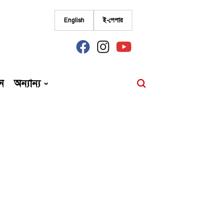
English
ই-পেপার
fab
fab
fab
fa-
fa-
fa-
facebook
instagram
youtube
ন
অন্যান্য