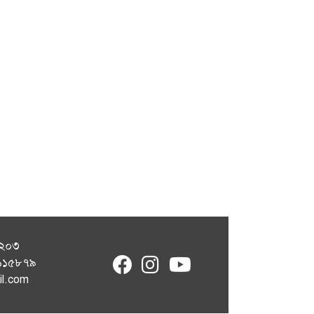
১২০৩
fab
fab
fab
৭১১৫৮৭৯
fa-
fa-
fa-
il.com
facebook
instagram
youtube