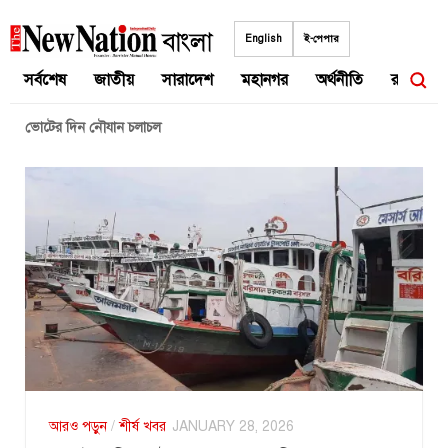
Skip
to
English
ই-পেপার
content
সর্বশেষ
জাতীয়
সারাদেশ
মহানগর
অর্থনীতি
রাজনীতি
ভোটের দিন নৌযান চলাচল
আরও পড়ুন
/
শীর্ষ খবর
JANUARY 28, 2026