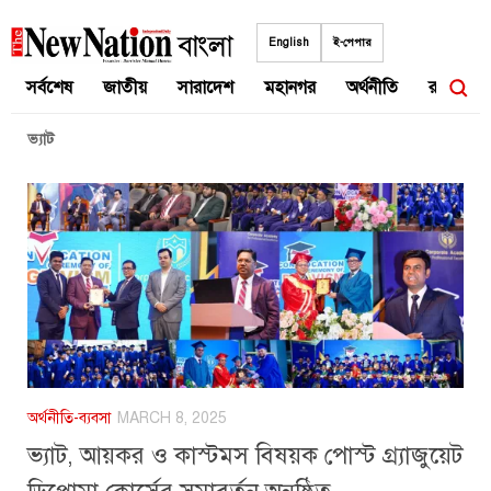
Skip
to
English
ই-পেপার
content
সর্বশেষ
জাতীয়
সারাদেশ
মহানগর
অর্থনীতি
রাজনীতি
ভ্যাট
অর্থনীতি-ব্যবসা
MARCH 8, 2025
ভ্যাট, আয়কর ও কাস্টমস বিষয়ক পোস্ট গ্র্যাজুয়েট