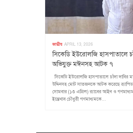
জাতীয়
APRIL 13, 2026
সিকেডি ইউরোলজি হাসপাতালে চাঁ
অভিযুক্ত মঈনসহ আটক ৭
সিকেডি ইউরোলজি হাসপাতালে চাঁদা দাবির মাম
উদ্দিনসহ মোট সাতজনকে আটক করেছে র‍্যাপিড অ্
সোমবার (১৩ এপ্রিল) র‍্যাবের আইন ও গণমাধ
ইন্তেখাব চৌধুরী গণমাধ্যমকে...