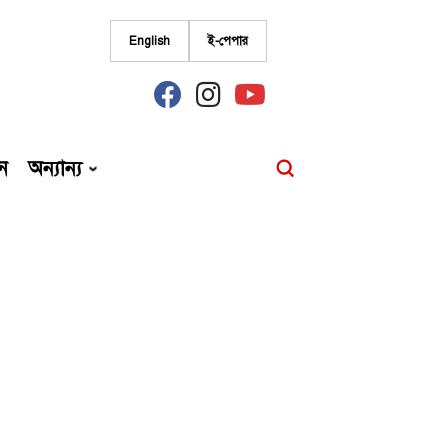
English
ই-পেপার
fab
fab
fab
fa-
fa-
fa-
facebook
instagram
youtube
ন
অন্যান্য