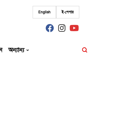
English
ই-পেপার
fab
fab
fab
fa-
fa-
fa-
facebook
instagram
youtube
ন
অন্যান্য