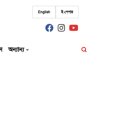
English
ই-পেপার
fab
fab
fab
fa-
fa-
fa-
facebook
instagram
youtube
ন
অন্যান্য