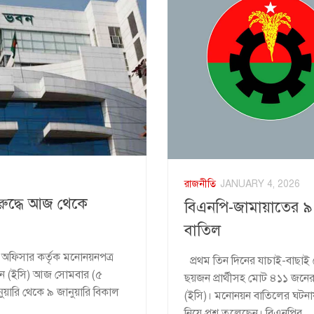
রাজনীতি
JANUARY 4, 2026
রুদ্ধে আজ থেকে
বিএনপি-জামায়াতের ৯ প
বাতিল
ং অফিসার কর্তৃক মনোনয়নপত্র
প্রথম তিন দিনের যাচাই-বাছা
িশনে (ইসি) আজ সোমবার (৫
ছয়জন প্রার্থীসহ মোট ৪১১ জনে
ুয়ারি থেকে ৯ জানুয়ারি বিকাল
(ইসি)। মনোনয়ন বাতিলের ঘটনায় ক্ষুব
নিয়ে প্রশ্ন তুলেছেন। বিএনপির...