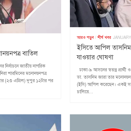
আরও পড়ুন
/
শীর্ষ খবর
JANUARY 
ইসিতে আপিল তাসনিম 
োনয়নপত্র বাতিল
যাওয়ার ঘোষণা
 নির্বাচনে জাতীয় নাগরিক
ঢাকা-৯ আসনের স্বতন্ত্র প্রার্থী
ক মনিরা শারমিনের মনোনয়নপত্র
ডা. তাসনিম জারা তার মনোনয়নপত্র
ার (২৩ এপ্রিল) দুপুর ১২টার পর
(ইসি) আপিল করেছেন। একই সঙ্
চালিয়ে...