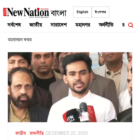
Skip
to
English
ই-পেপার
content
সর্বশেষ
জাতীয়
সারাদেশ
মহানগর
অর্থনীতি
রাজনীতি
মনোনয়ন ফরম
জাতীয়
/
রাজনীতি
DECEMBER 22, 2025