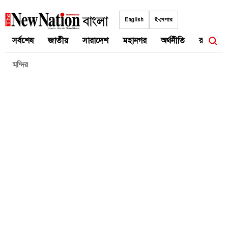
Skip
to
English
ই-পেপার
content
সর্বশেষ
জাতীয়
সারাদেশ
মহানগর
অর্থনীতি
রাজনীতি
মন্দির