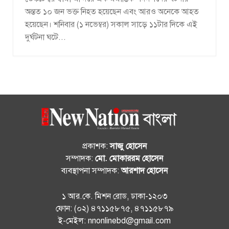
অন্তত ১০ জন ভক্ত নিহত হয়েছেন এবং আরও অনেকে আহত
হয়েছেন। শনিবার (১ নভেম্বর) সকাল সাড়ে ১১টার দিকে এই
দুর্ঘটনা ঘটে...
প্রকাশক:
সাজু হোসেন
সম্পাদক:
মো. মোকাররম হোসেন
ব্যবস্থাপনা সম্পাদক:
আরশাদ হোসেন
১ আর.কে. মিশন রোড, ঢাকা-১২০৩
ফোন: (০২) ৪৭১১৫৮৭৫, ৪৭১১৫৮৭৯
ই-মেইল: nnonlinebd@gmail.com