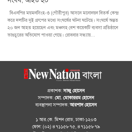
সংঘর্ষ, আহত ২০
বিএনপির ময়মনসিংহ-৩ (গৌরীপুর) আসনে মনোনয়ন বিতর্ক কেন্দ্র
করে দলটির দুই গ্রুপের মধ্যে সংঘর্ষের ঘটনা ঘটেছে। সংঘর্ষে অন্তত
২০ জন আহত হয়েছেন এবং মঞ্চসহ বেশ কয়েকটি ব্যবসা প্রতিষ্ঠানে
ভাঙচুরের অভিযোগ পাওয়া গেছে। রোববার সন্ধ্যায়...
প্রকাশক:
সাজু হোসেন
সম্পাদক:
মো. মোকাররম হোসেন
ব্যবস্থাপনা সম্পাদক:
আরশাদ হোসেন
১ আর.কে. মিশন রোড, ঢাকা-১২০৩
ফোন: (০২) ৪৭১১৫৮৭৫, ৪৭১১৫৮৭৯