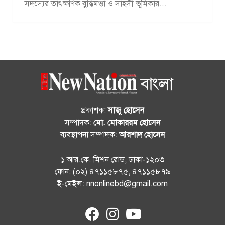
সদস্যের তাৎক্ষণিক বুদ্ধিমত্তা ও সাহসী ভূমিকার...
প্রকাশক:
সাজু হোসেন
সম্পাদক:
মো. মোকাররম হোসেন
ব্যবস্থাপনা সম্পাদক:
আরশাদ হোসেন
১ আর.কে. মিশন রোড, ঢাকা-১২০৩
ফোন: (০২) ৪৭১১৫৮৭৫, ৪৭১১৫৮৭৯
ই-মেইল: nnonlinebd@gmail.com
fab
fab
fab
fa-
fa-
fa-