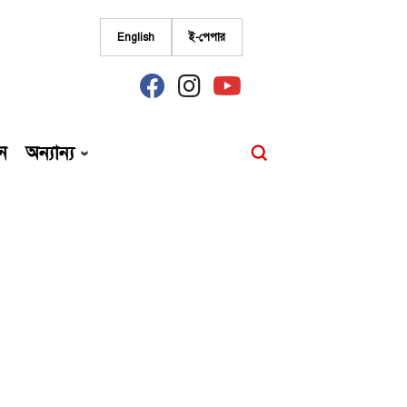
English
ই-পেপার
fab
fab
fab
fa-
fa-
fa-
facebook
instagram
youtube
ন
অন্যান্য