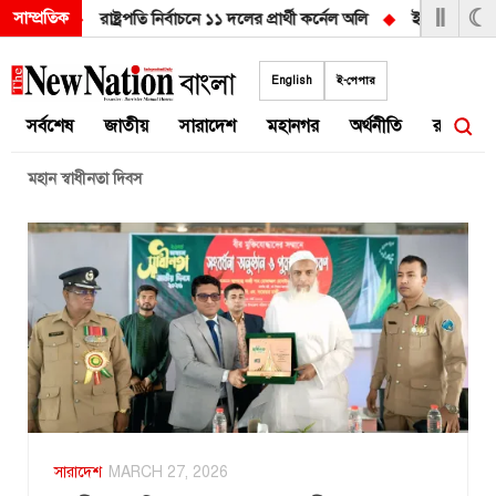
Ⅱ
☾
সাম্প্রতিক
 চূড়ান্ত!
◆
রাষ্ট্রপতি নির্বাচনে ১১ দলের প্রার্থী কর্নেল অলি
◆
ইরানের শর্ত ন
Skip
to
English
ই-পেপার
content
সর্বশেষ
জাতীয়
সারাদেশ
মহানগর
অর্থনীতি
রাজনীতি
মহান স্বাধীনতা দিবস
সারাদেশ
MARCH 27, 2026