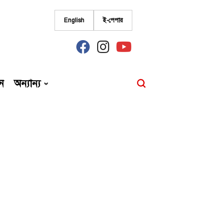
English
ই-পেপার
fab
fab
fab
fa-
fa-
fa-
facebook
instagram
youtube
ন
অন্যান্য