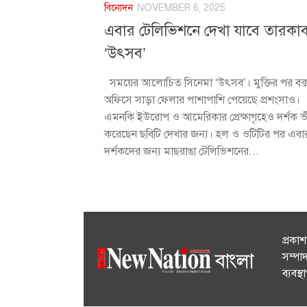
বিনোদন
NOVEMBER 6, 2025
এবার টেলিভিশনে দেখা যাবে তারকা
‘উৎসব’
সময়ের আলোচিত সিনেমা ‘উৎসব’। মুক্তির পর বক্
অফিসে সাড়া ফেলার পাশাপাশি পেয়েছে প্রশংসাও।
এমনকি ইউরোপ ও আমেরিকার প্রেক্ষাগৃহেও দর্শক 
করেছেন ছবিটি দেখার জন্য। হল ও ওটিটির পর এবা
দর্শকদের জন্য মাছরাঙা টেলিভিশনের...
প্রকা
সম্পা
ব্যবস্