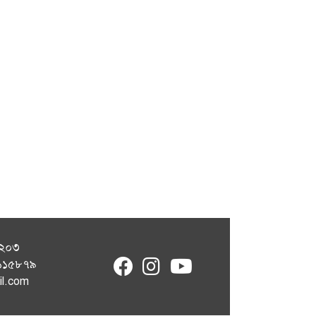
১২০৩
fab
fab
fab
৭১১৫৮৭৯
fa-
fa-
fa-
il.com
facebook
instagram
youtube