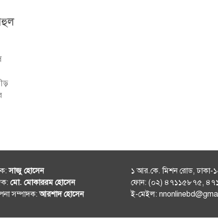
বহুল
স
ভীড়
র
শক:
সাজু হোসেন
১ আর.কে. মিশন রোড, ঢাকা-
দক:
মো. মোকাররম হোসেন
ফোন: (০২) ৪৭১১৫৮৭৫, ৪
থাপনা সম্পাদক:
আরশাদ হোসেন
ই-মেইল: nnonlinebd@gma