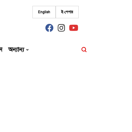
English
ই-পেপার
fab
fab
fab
fa-
fa-
fa-
facebook
instagram
youtube
ন
অন্যান্য