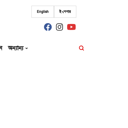
English
ই-পেপার
fab
fab
fab
fa-
fa-
fa-
facebook
instagram
youtube
ন
অন্যান্য