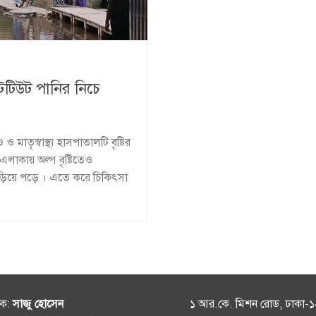
স্টিটিউট পানির নিচে
ও মাতৃস্বাস্থ্য হাসপাতালটি বৃষ্টির
লাকায় অল্প বৃষ্টিতেও
ও ছড়িয়ে পড়ে । এতে করে চিকিৎসা
শক:
সাজু হোসেন
১ আর.কে. মিশন রোড, ঢাকা-