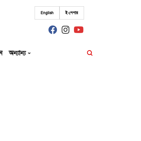
English
ই-পেপার
fab
fab
fab
fa-
fa-
fa-
facebook
instagram
youtube
ন
অন্যান্য