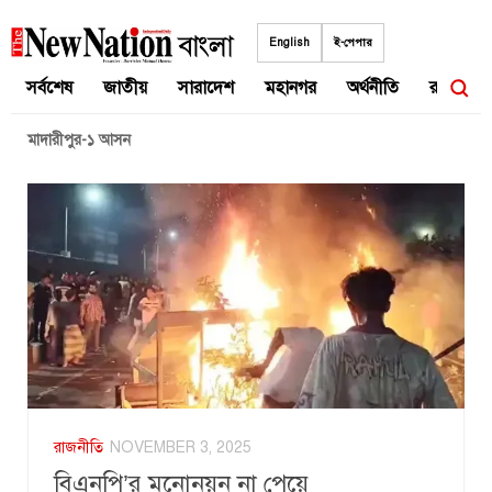
Skip
to
English
ই-পেপার
content
সর্বশেষ
জাতীয়
সারাদেশ
মহানগর
অর্থনীতি
রাজনীতি
মাদারীপুর-১ আসন
রাজনীতি
NOVEMBER 3, 2025
বিএনপি’র মনোনয়ন না পেয়ে