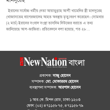
মানসুরেহ
ইরানের সর্বোচ্চ ধর্মীয় নেতা আয়াতুল্লাহ আলী খামেনির স্ত্রী মানসুরেহ
খোজাসতেহ বাগেরজাদেহ আহত অবস্থায় মৃত্যুবরণ করেছেন। সোমবার
(২ মার্চ) ইরানের সংবাদ সংস্থা তাসনিম নিউজের বরাতে এ তথ্য
জানিয়েছে আল-জাজিরা। প্রতিবেদনে বলা হয়েছে, গত ২৮...
প্রকাশক:
সাজু হোসেন
সম্পাদক:
মো. মোকাররম হোসেন
ব্যবস্থাপনা সম্পাদক:
আরশাদ হোসেন
১ আর.কে. মিশন রোড, ঢাকা-১২০৩
ফোন: (০২) ৪৭১১৫৮৭৫, ৪৭১১৫৮৭৯