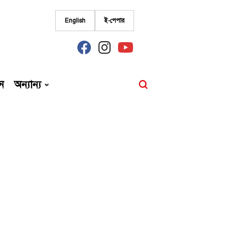
English
ই-পেপার
fab
fab
fab
fa-
fa-
fa-
facebook
instagram
youtube
ন
অন্যান্য