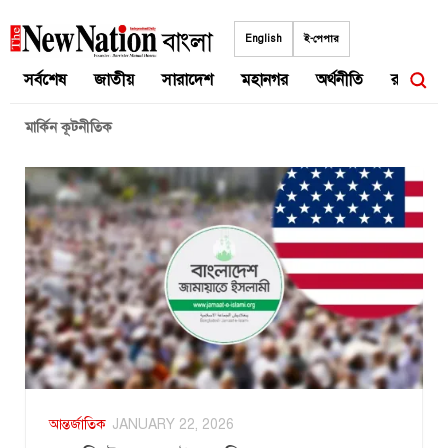
Skip
to
English
ই-পেপার
content
সর্বশেষ
জাতীয়
সারাদেশ
মহানগর
অর্থনীতি
রাজনীতি
মার্কিন কূটনীতিক
আন্তর্জাতিক
JANUARY 22, 2026