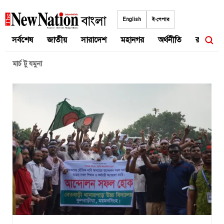
Skip
to
English
ই-পেপার
content
সর্বশেষ
জাতীয়
সারাদেশ
মহানগর
অর্থনীতি
রাজনীতি
মার্চ টু যমুনা