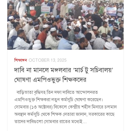
শিক্ষাঙ্গন
OCTOBER 13, 2025
দাবি না মানলে মঙ্গলবার ‘মার্চ টু সচিবালয়’
ঘোষণা এমপিওভুক্ত শিক্ষকদের
বাড়িভাতা বৃদ্ধিসহ তিন দফা দাবিতে আন্দোলনরত
এমপিওভুক্ত শিক্ষকরা নতুন কর্মসূচি ঘোষণা করেছেন।
সোমবার (১৩ অক্টোবর) বিকেলে কেন্দ্রীয় শহীদ মিনারে চলমান
অবস্থান কর্মসূচি থেকে শিক্ষক নেতারা জানান, সরকারের কাছে
তাদের দাবিগুলো সোমবার রাতের মধ্যেই...