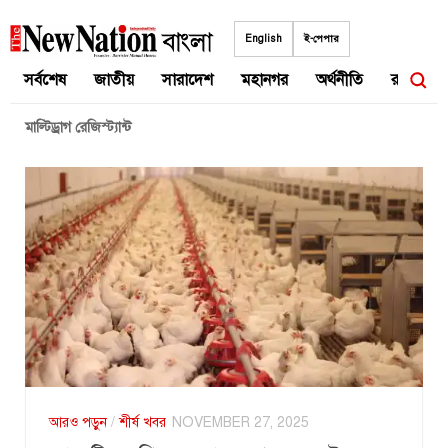
Skip
to
English
ই-পেপার
content
সর্বশেষ
জাতীয়
সারাদেশ
মহানগর
অর্থনীতি
রাজনীতি
মাল্টিড্রাগ রেজিস্ট্যান্ট
আরও পড়ুন
/
শীর্ষ খবর
NOVEMBER 27, 2025