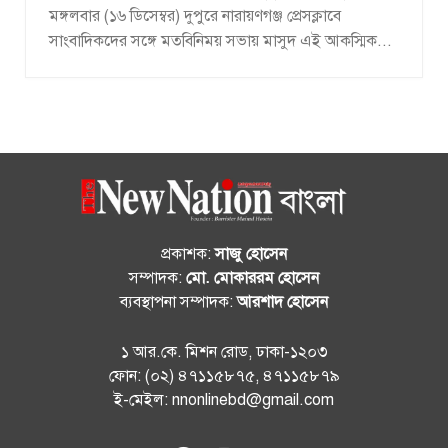
মঙ্গলবার (১৬ ডিসেম্বর) দুপুরে নারায়ণগঞ্জ প্রেসক্লাবে
সাংবাদিকদের সঙ্গে মতবিনিময় সভায় মাসুদ এই আকস্মিক...
প্রকাশক:
সাজু হোসেন
সম্পাদক:
মো. মোকাররম হোসেন
ব্যবস্থাপনা সম্পাদক:
আরশাদ হোসেন
১ আর.কে. মিশন রোড, ঢাকা-১২০৩
ফোন: (০২) ৪৭১১৫৮৭৫, ৪৭১১৫৮৭৯
ই-মেইল: nnonlinebd@gmail.com