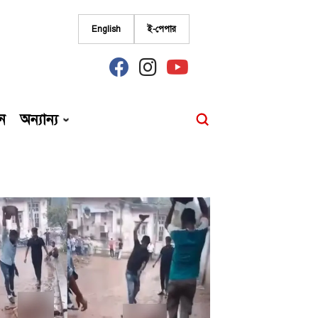
English
ই-পেপার
fab
fab
fab
fa-
fa-
fa-
facebook
instagram
youtube
ন
অন্যান্য