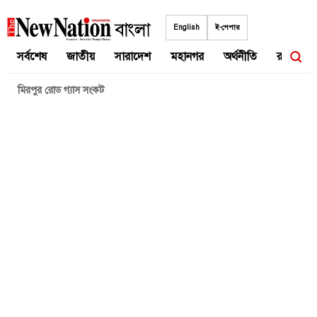
Skip
to
English
ই-পেপার
content
সর্বশেষ
জাতীয়
সারাদেশ
মহানগর
অর্থনীতি
রাজনীতি
মিরপুর রোড গ্যাস সংকট