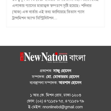
এলাকায় গ্যাসের মারাত্মক স্বল্পচাপ সৃষ্টি হয়েছে। শনিবার
(আজ) এক বার্তায় এই তথ্য জানিয়েছে তিতাস গ্যাস
ট্রান্সমিশন অ্যান্ড ডিস্ট্রিবিউশন...
প্রকাশক:
সাজু হোসেন
সম্পাদক:
মো. মোকাররম হোসেন
ব্যবস্থাপনা সম্পাদক:
আরশাদ হোসেন
১ আর.কে. মিশন রোড, ঢাকা-১২০৩
ফোন: (০২) ৪৭১১৫৮৭৫, ৪৭১১৫৮৭৯
ই-মেইল: nnonlinebd@gmail.com