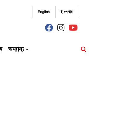
English
ই-পেপার
fab
fab
fab
fa-
fa-
fa-
facebook
instagram
youtube
ন
অন্যান্য