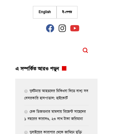
English
ই-পেপার
fab
fab
fab
fa-
fa-
fa-
facebook
instagram
youtube
এ সম্পর্কিত আরও পড়ুন
দুর্ঘটনায় আহতদের চিকিৎসা দিতে বাধ্য সব
বেসরকারি হাসপাতাল: হাইকোর্ট
চেক ডিজঅনার মামলায় রিজেন্ট সাহেদের
১ বছরের কারাদণ্ড, ২৩ লাখ টাকা জরিমানা
দুবাইয়ের কারাগার থেকে জামিনে মুক্তি