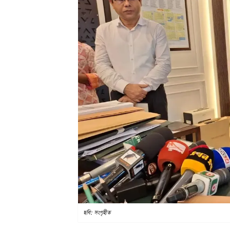
ছবি: সংগৃহীত