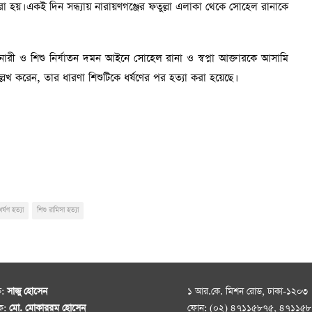
 করা হয়। একই দিন সন্ধ্যায় নারায়ণগঞ্জের ফতুল্লা এলাকা থেকে সোহেল রানাকে
 নারী ও শিশু নির্যাতন দমন আইনে সোহেল রানা ও স্বপ্না আক্তারকে আসামি
খ করেন, তার ধারণা শিশুটিকে ধর্ষণের পর হত্যা করা হয়েছে।
র্ষণ হত্যা
শিশু রামিসা হত্যা
ক:
সাজু হোসেন
১ আর.কে. মিশন রোড, ঢাকা-১২০৩
দক:
মো. মোকাররম হোসেন
ফোন: (০২) ৪৭১১৫৮৭৫, ৪৭১১৫