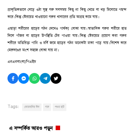
প্রাকৃতিকভাবে বেড়ে ওঠা সুস্থ গরু সবসময় কিছু না কিছু খেতে বা খড় চিবোতে পছন্দ
করে। কিন্তু স্টেরয়েড খাওয়ানো গরুর খাবারের প্রতি আগ্রহ কমে যায়।
এছাড়া শরীরের হাড়ের গঠন দেখেও পার্থক্য বোঝা যায়। স্বাভাবিক গরুর শরীরে হাত
দিলে পাঁজর বা হাড়ের উপস্থিতি টের পাওয়া যায়। কিন্তু স্টেরয়েড প্রয়োগ করা গরুর
শরীরে অতিরিক্ত পানি ও চর্বি জমে হাড়ের গঠন অনেকটা ঢাকা পড়ে যায়। বিশেষ করে
মেরুদণ্ডের অংশ সহজে বোঝা যায় না।
এনএনবাংলা/পিএইচ
Tags:
কোরবানির ঈদ
গরু
পশুর হাট
এ সম্পর্কিত আরও পড়ুন