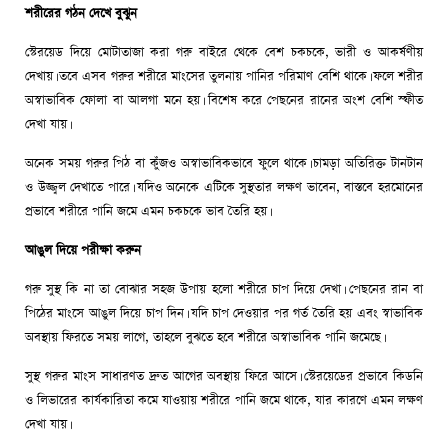
শরীরের গঠন দেখে বুঝুন
স্টেরয়েড দিয়ে মোটাতাজা করা গরু বাইরে থেকে বেশ চকচকে, ভারী ও আকর্ষণীয়
দেখায়। তবে এসব গরুর শরীরে মাংসের তুলনায় পানির পরিমাণ বেশি থাকে। ফলে শরীর
অস্বাভাবিক ফোলা বা আলগা মনে হয়। বিশেষ করে পেছনের রানের অংশ বেশি স্ফীত
দেখা যায়।
অনেক সময় গরুর পিঠ বা কুঁজও অস্বাভাবিকভাবে ফুলে থাকে। চামড়া অতিরিক্ত টানটান
ও উজ্জ্বল দেখাতে পারে। যদিও অনেকে এটিকে সুস্থতার লক্ষণ ভাবেন, বাস্তবে হরমোনের
প্রভাবে শরীরে পানি জমে এমন চকচকে ভাব তৈরি হয়।
আঙুল দিয়ে পরীক্ষা করুন
গরু সুস্থ কি না তা বোঝার সহজ উপায় হলো শরীরে চাপ দিয়ে দেখা। পেছনের রান বা
পিঠের মাংসে আঙুল দিয়ে চাপ দিন। যদি চাপ দেওয়ার পর গর্ত তৈরি হয় এবং স্বাভাবিক
অবস্থায় ফিরতে সময় লাগে, তাহলে বুঝতে হবে শরীরে অস্বাভাবিক পানি জমেছে।
সুস্থ গরুর মাংস সাধারণত দ্রুত আগের অবস্থায় ফিরে আসে। স্টেরয়েডের প্রভাবে কিডনি
ও লিভারের কার্যকারিতা কমে যাওয়ায় শরীরে পানি জমে থাকে, যার কারণে এমন লক্ষণ
দেখা যায়।