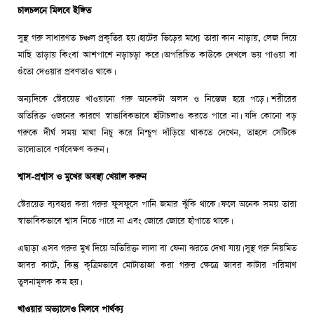
চালচলনে মিলবে ইঙ্গিত
সুস্থ গরু সাধারণত চঞ্চল প্রকৃতির হয়। হাটের ভিড়ের মধ্যে তারা কান নাড়ায়, লেজ দিয়ে
মাছি তাড়ায় কিংবা আশপাশে নড়াচড়া করে। অপরিচিত কাউকে দেখলে ভয় পাওয়া বা
গুঁতো দেওয়ার প্রবণতাও থাকে।
অন্যদিকে স্টেরয়েড খাওয়ানো গরু অনেকটা অলস ও নিস্তেজ হয়ে পড়ে। শরীরের
অতিরিক্ত ওজনের কারণে স্বাভাবিকভাবে হাঁটাচলাও করতে পারে না। যদি কোনো বড়
গরুকে দীর্ঘ সময় মাথা নিচু করে নিশ্চুপ দাঁড়িয়ে থাকতে দেখেন, তাহলে সেটিকে
ভালোভাবে পর্যবেক্ষণ করুন।
শ্বাস-প্রশ্বাস ও মুখের অবস্থা খেয়াল করুন
স্টেরয়েড ব্যবহার করা গরুর ফুসফুসে পানি জমার ঝুঁকি থাকে। ফলে অনেক সময় তারা
স্বাভাবিকভাবে শ্বাস নিতে পারে না এবং জোরে জোরে হাঁপাতে থাকে।
এছাড়া এসব গরুর মুখ দিয়ে অতিরিক্ত লালা বা ফেনা ঝরতে দেখা যায়। সুস্থ গরু নিয়মিত
জাবর কাটে, কিন্তু কৃত্রিমভাবে মোটাতাজা করা গরুর ক্ষেত্রে জাবর কাটার পরিমাণ
তুলনামূলক কম হয়।
খাওয়ার অভ্যাসেও মিলবে পার্থক্য