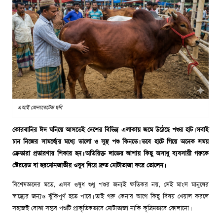
এআই জেনারেটেড ছবি
কোরবানির ঈদ ঘনিয়ে আসতেই দেশের বিভিন্ন এলাকায় জমে উঠেছে পশুর হাট। সবাই
চান নিজের সামর্থ্যের মধ্যে ভালো ও সুস্থ পশু কিনতে। তবে হাটে গিয়ে অনেক সময়
ক্রেতারা প্রতারণার শিকার হন। অতিরিক্ত লাভের আশায় কিছু অসাধু ব্যবসায়ী গরুকে
স্টেরয়েড বা হরমোনজাতীয় ওষুধ দিয়ে দ্রুত মোটাতাজা করে তোলেন।
বিশেষজ্ঞদের মতে, এসব ওষুধ শুধু পশুর জন্যই ক্ষতিকর নয়, সেই মাংস মানুষের
স্বাস্থ্যের জন্যও ঝুঁকিপূর্ণ হতে পারে। তাই গরু কেনার আগে কিছু বিষয় খেয়াল করলে
সহজেই বোঝা সম্ভব পশুটি প্রাকৃতিকভাবে মোটাতাজা নাকি কৃত্রিমভাবে ফোলানো।