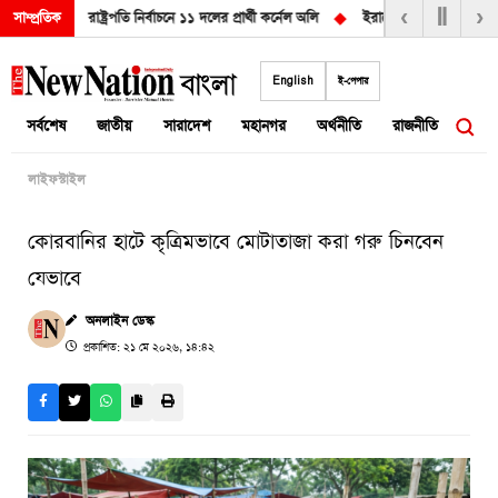
‹
Ⅱ
›
ূড়ান্ত!
◆
রাষ্ট্রপতি নির্বাচনে ১১ দলের প্রার্থী কর্নেল অলি
◆
ইরানের শর্ত না মানলে হরমু
সাম্প্রতিক
Skip
to
English
ই-পেপার
content
সর্বশেষ
জাতীয়
সারাদেশ
মহানগর
অর্থনীতি
রাজনীতি
আন্তর
লাইফস্টাইল
কোরবানির হাটে কৃত্রিমভাবে মোটাতাজা করা গরু চিনবেন
যেভাবে
অনলাইন ডেস্ক
প্রকাশিত: ২১ মে ২০২৬, ১৪:৪২