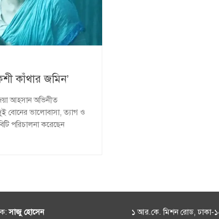
কশী কাঁথার জমিন’
ে জয়া আহসান অভিনীত
’। দুই বোনের ভালোবাসা, ত্যাগ ও
বিটি পরিচালনা করেছেন
শক:
সাজু হোসেন
১ আর.কে. মিশন রোড, ঢাকা-