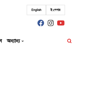
English
ই-পেপার
fab
fab
fab
fa-
fa-
fa-
facebook
instagram
youtube
ন
অন্যান্য