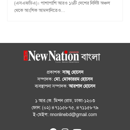
(এসএফডিএ)। পাশাপাশি আরও ১৬টি দেশের নির্দিষ্ট অঞ্চল
থেকে আংশিক আমদানিতেও...
প্রকাশক:
সাজু হোসেন
সম্পাদক:
মো. মোকাররম হোসেন
ব্যবস্থাপনা সম্পাদক:
আরশাদ হোসেন
১ আর.কে. মিশন রোড, ঢাকা-১২০৩
ফোন: (০২) ৪৭১১৫৮৭৫, ৪৭১১৫৮৭৯
ই-মেইল: nnonlinebd@gmail.com
fab
fab
fab