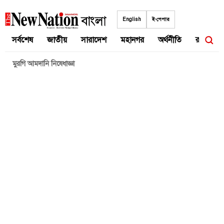
Skip
to
English
ই-পেপার
content
সর্বশেষ
জাতীয়
সারাদেশ
মহানগর
অর্থনীতি
রাজনীতি
মুরগি আমদানি নিষেধাজ্ঞা