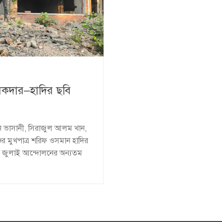
িকদার–হাদির ছবি
ন ভাসানী, সিরাজুল আলম খান,
র মুখপাত্র শরিফ ওসমান হাদির
োরে জুলাই আন্দোলনের অন্যতম