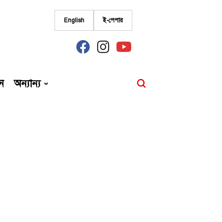
English
ই-পেপার
fab
fab
fab
fa-
fa-
fa-
facebook
instagram
youtube
ন
অন্যান্য