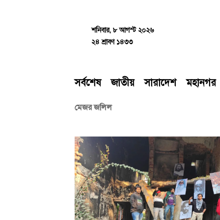
Skip
to
content
শনিবার, ৮ আগস্ট ২০২৬
২৪ শ্রাবণ ১৪৩৩
সর্বশেষ
জাতীয়
সারাদেশ
মহানগর
মেজর জলিল