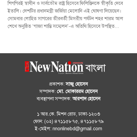
শিগগিরই স্বাধীন ও সার্বভৌম রাষ্ট্র হিসেবে ফিলিস্তিনকে স্বীকৃতি দেবে
ইতালি। দেশটির প্রধানমন্ত্রী জর্জিয়া মেলোনি এই ঘোষণা দিয়েছেন।
সোমবার লোহিত সাগরের তীরবর্তী মিসরীয় পর্যটন শহর শারম আল
শেখে অনুষ্ঠিত ‘গাজা শান্তি সম্মেলন’-এ অতিথি হিসেবে উপস্থিত...
প্রকাশক:
সাজু হোসেন
সম্পাদক:
মো. মোকাররম হোসেন
ব্যবস্থাপনা সম্পাদক:
আরশাদ হোসেন
১ আর.কে. মিশন রোড, ঢাকা-১২০৩
ফোন: (০২) ৪৭১১৫৮৭৫, ৪৭১১৫৮৭৯
ই-মেইল: nnonlinebd@gmail.com