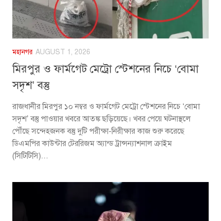
মহানগর
AUGUST 1, 2026
মিরপুর ও ফার্মগেট মেট্রো স্টেশনের নিচে ‘বোমা
সদৃশ’ বস্তু
রাজধানীর মিরপুর ১০ নম্বর ও ফার্মগেট মেট্রো স্টেশনের নিচে ‘বোমা
সদৃশ’ বস্তু পাওয়ার খবরে আতঙ্ক ছড়িয়েছে। খবর পেয়ে ঘটনাস্থলে
পৌঁছে সন্দেহজনক বস্তু দুটি পরীক্ষা-নিরীক্ষার কাজ শুরু করেছে
ডিএমপির কাউন্টার টেররিজম অ্যান্ড ট্রান্সন্যাশনাল ক্রাইম
(সিটিটিসি)...