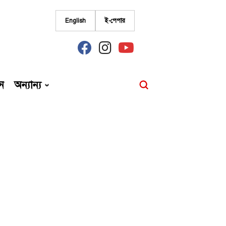
English
ই-পেপার
fab
fab
fab
fa-
fa-
fa-
facebook
instagram
youtube
ন
অন্যান্য