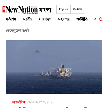
Skip
to
English
ই-পেপার
content
সর্বশেষ
জাতীয়
সারাদেশ
মহানগর
অর্থনীতি
রাজনীতি
ভেনেজুয়েলা সংকট
আন্তর্জাতিক
JANUARY 9, 2026