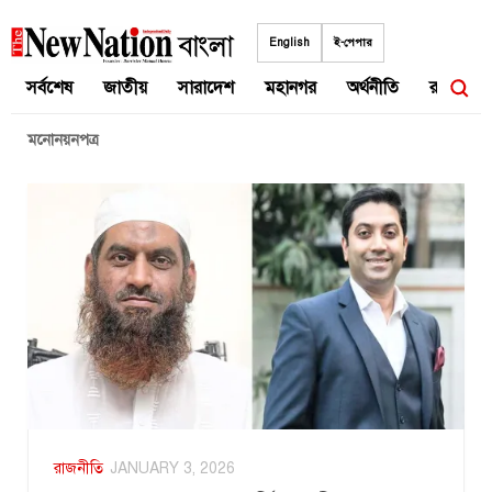
Skip
to
English
ই-পেপার
content
সর্বশেষ
জাতীয়
সারাদেশ
মহানগর
অর্থনীতি
রাজনীতি
মনোনয়নপত্র
রাজনীতি
JANUARY 3, 2026