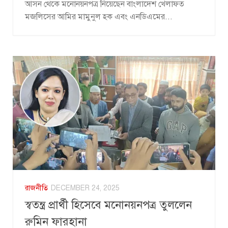
আসন থেকে মনোনয়নপত্র নিয়েছেন বাংলাদেশ খেলাফত
মজলিসের আমির মামুনুল হক এবং এনডিএমের...
রাজনীতি
DECEMBER 24, 2025
স্বতন্ত্র প্রার্থী হিসেবে মনোনয়নপত্র তুললেন
রুমিন ফারহানা