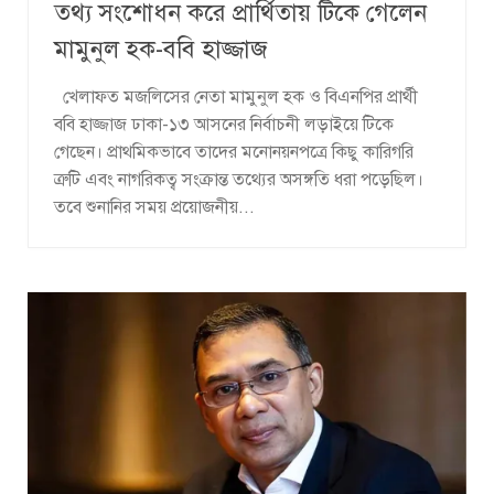
তথ্য সংশোধন করে প্রার্থিতায় টিকে গেলেন
মামুনুল হক-ববি হাজ্জাজ
খেলাফত মজলিসের নেতা মামুনুল হক ও বিএনপির প্রার্থী
ববি হাজ্জাজ ঢাকা-১৩ আসনের নির্বাচনী লড়াইয়ে টিকে
গেছেন। প্রাথমিকভাবে তাদের মনোনয়নপত্রে কিছু কারিগরি
ত্রুটি এবং নাগরিকত্ব সংক্রান্ত তথ্যের অসঙ্গতি ধরা পড়েছিল।
তবে শুনানির সময় প্রয়োজনীয়...