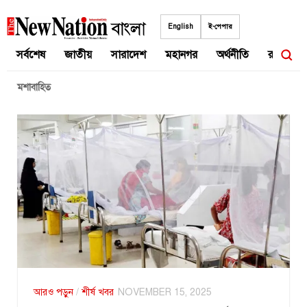
Skip
to
English
ই-পেপার
content
সর্বশেষ
জাতীয়
সারাদেশ
মহানগর
অর্থনীতি
রাজনীতি
মশাবাহিত
আরও পড়ুন
/
শীর্ষ খবর
NOVEMBER 15, 2025