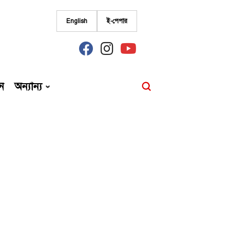
English
ই-পেপার
fab
fab
fab
fa-
fa-
fa-
facebook
instagram
youtube
ন
অন্যান্য