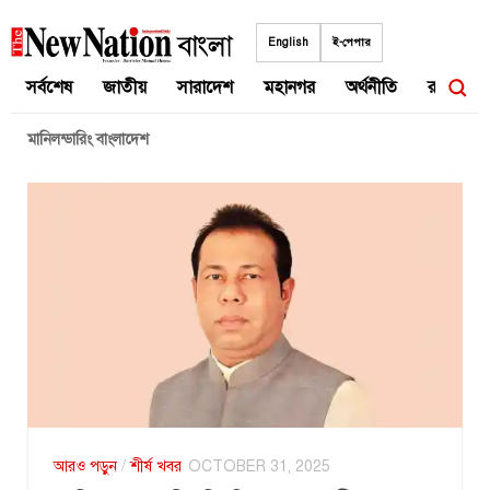
Skip
to
English
ই-পেপার
content
সর্বশেষ
জাতীয়
সারাদেশ
মহানগর
অর্থনীতি
রাজনীতি
মানিলন্ডারিং বাংলাদেশ
আরও পড়ুন
/
শীর্ষ খবর
OCTOBER 31, 2025