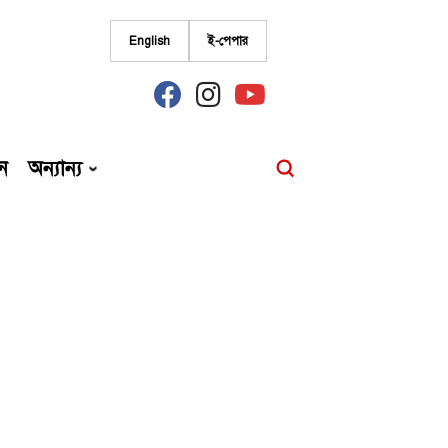
English
ই-পেপার
fab
fab
fab
fa-
fa-
fa-
facebook
instagram
youtube
ন
অন্যান্য