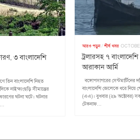
আরও পড়ুন
/
শীর্ষ খবর
OCTOBER
ট্রলারসহ ৭ বাংলাদে
ফোরণ, ৩ বাংলাদেশি
আরাকান আর্মি
বঙ্গোপসাগরের সেন্টমার্টিনের 
রণে তিন বাংলাদেশি নিহত
বাংলাদেশি জেলেকে ধরে নিয়ে গেছ
কে নাইক্ষ্যংছড়ি সীমান্তের
(এএ)। বুধবার (২৯ অক্টোবর) স
্ফোরণের ঘটনা ঘটে। ঘটনার
টেকনাফ...
...