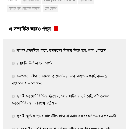
Tags:
৫৯ বাংলাদেশি
Interpol Red Notice
ইন্টারপোল
ইন্টারপোল ওয়ান্টেড তালিকা
রেড নোটিশ
এ সম্পর্কিত আরও পড়ুন
সম্পর্ক কোনদিকে যাবে, ভারতকেই সিদ্ধান্ত নিতে হবে: শামা ওবায়েদ
রাষ্ট্রপতি নির্বাচন ২০ আগস্ট
জনগণের অধিকার আদায়ে ৫ সেপ্টেম্বর ঢাকা-চট্টগ্রাম লংমার্চ, নভেম্বরে
মহাসমাবেশ জামায়াতের
জুলাই ডকুমেন্টারি ঘিরে হট্টগোল, ‘আবু সাঈদের ছবি নেই, এটা কোনো
ডকুমেন্টারি নয়’: ভারপ্রাপ্ত রাষ্ট্রপতি
জুলাই স্মৃতি জাদুঘরে লাল টেলিফোনে হাসিনার কল রেকর্ড শুনলেন প্রধানমন্ত্রী