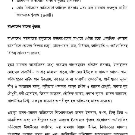
তছরুপের অভিযোগে মালদ্বীপ খুঁজছে হানিফকে।
যৌন নির্যাতনের অভিযোগে জাহিদুল ইসলাম এবং অস্ত্র মামলায় ফজলুল আমীন
জাভেদকে খুঁজছে যুক্তরাষ্ট্র।
বাংলাদেশ যাদের খুঁজছে
বাংলাদেশ সরকারের অনুরোধে ইন্টারপোলের মাধ্যমে খোঁজা হচ্ছে একাধিক পলাতক
আসামিকে। তাদের বিরুদ্ধে হত্যা, মানবপাচার, অস্ত্র, নির্যাতন, জালিয়াতি ও পর্নোগ্রাফিসহ
বিভিন্ন অভিযোগ রয়েছে।
হত্যা মামলার আসামিদের মধ্যে রয়েছেন বাগেরহাটের রবিউল ইসলাম, টাঙ্গাইলের
মোহাম্মদ তাজউদ্দীন ও বাবু আহমেদ রাতুল, চট্টগ্রামের ইউসুফ ও সাজ্জাদ হোসেন খান,
ফরিদপুরের নাইম খান ইকরাম, বগুড়ার কালা জাহাঙ্গীর ফেরদৌস, গাজীপুরের নুরুল
দীপু ও আহাম্মেদ মজনু, কুমিল্লার খন্দকার আব্দুর রশীদ ও রাশেদ চৌধুরী, ঢাকার নুর
চৌধুরী, নবী হোসাইন, জিসান আহমেদ, তৌফিক আলম, প্রকাশ কুমার, জাফর আহমেদ,
সালাউদ্দিন মিন্টু, নাজমুল আনসার ও শরীফুল হক ডালিমসহ আরও অনেকে।
এছাড়া মানবপাচারের অভিযোগে কিশোরগঞ্জের জাফর ইকবাল, স্বপন, মিন্টু মিয়া ও
তানজীরুল এবং মাদারীপুরের মোল্লা নজরুল ইসলামকে খুঁজছে বাংলাদেশ। পর্নোগ্রাফির
অভিযোগে টাঙ্গাইলের ওয়াসিম, অস্ত্র মামলায় গিয়াস উদ্দিন, নির্যাতনের মামলায়
চট্টগ্রামের অশোক কুমার দাশ এবং জালিয়াতির অভিযোগে জামালপুরের আমানুল্লাহ