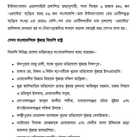
ইন্টারপোলের ওয়েবসাইটে প্রকাশিত তথ্যানুযায়ী, সারা বিশ্বের ৬ হাজার ৪৪২ জন
‘ওয়ান্টেড’ ব্যক্তির মধ্যে ৫৯ জন বাংলাদেশি। তবে ইন্টারপোলের রেড নোটিশভুক্ত
ব্যক্তির সংখ্যা এর চেয়েও বেশি। সব রেড নোটিশধারীর নাম প্রকাশ্যে ‘ওয়ান্টেড’
তালিকায় দেখানো হয় না। নিরাপত্তাজনিত কারণে অনেক ক্ষেত্রেই তথ্য গোপন রাখা হয়।
যেসব বাংলাদেশিকে খুঁজছে বিদেশি রাষ্ট্র
বিদেশি বিভিন্ন দেশের চাহিদাকৃত বাংলাদেশিদের মধ্যে রয়েছেন—
চাঁদপুরের রাজু ঢালী, যাকে খুনের অভিযোগে খুঁজছে সিঙ্গাপুর।
ঢাকার মো. মিলন ও লিটন ব্যাপারীকে খুনের অভিযোগে খুঁজছে ইসওয়াতানি।
নোয়াখালীর মিজান মিয়াকে খুঁজছে দক্ষিণ আফ্রিকা।
মুদ্রা জালিয়াতির অভিযোগে ভারত খুঁজছে খুলনার আজিজুর রহমান, অজয় বিশ্বাস
ও তরিকুল ইসলাম, নোয়াখালীর সবুজ,
গোপালগঞ্জের আব্দুল আলীম শরীফ, নারায়ণগঞ্জের মনির ভূঁইয়া এবং
চাঁপাইনবাবগঞ্জের শফিক উলকে।
লক্ষ্মীপুরের খোরশেদ আলমকে খুনের অভিযোগে খুঁজছে বেলজিয়াম।
নাটোরের সিরাজ মোস্তফাকে চোরাচালান এবং ফেনীর আলা উদ্দিনকে হত্যা
মামলায় খুঁজছে মালয়েশিয়া।