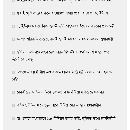
অহেতুক ইস্যু তৈরি করে দেশে অস্থিরতা সৃষ্টির অপচেষ্টা চলছে: প্রধানমন্ত্রী
জুলাই স্মৃতি জাদুঘর নতুন বাংলাদেশ গড়ার প্রেরণার কেন্দ্র: ড. ইউনূস
ড. ইউনূসকে সঙ্গে নিয়ে জুলাই স্মৃতি জাদুঘরের উদ্বোধন করলেন প্রধানমন্ত্রী
জনগণ পরিবর্তন চেয়েছে বলেই জুলাই আন্দোলন সফল হয়েছে: প্রধানমন্ত্রী
হাসিনার কর্মকাণ্ডে বাংলাদেশ-ভারত দ্বিপক্ষীয় সম্পর্ক ক্ষতিগ্রস্ত হতে পারে,
ত্রিবেদীকে হুমায়ুন
অগাস্টে আওয়ামী লীগ তৎপর হতে পারে? স্বরাষ্ট্রমন্ত্রী বললেন, ‘এত মুরোদ
নেই’
বেনজীরের জামিন বাতিলে দুবাইয়ে ল ফার্ম নিয়োগ করেছে সরকার
কৃষিসহ বিভিন্ন খাতে যুক্তরাষ্ট্রকে বিনিয়োগের আহ্বান প্রধানমন্ত্রীর
তাপপ্রবাহে বাংলাদেশে ১.৮ বিলিয়ন ডলার ক্ষতি, ঝুঁকিতে লাখো চাকরিজীবী