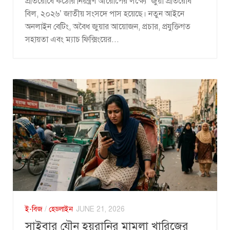
প্রতিরোধে কঠোর নিয়ন্ত্রণ আরোপের লক্ষ্যে ‘জুয়া প্রতিরোধ
বিল, ২০২৬’ জাতীয় সংসদে পাস হয়েছে। নতুন আইনে
অনলাইন বেটিং, অবৈধ জুয়ার আয়োজন, প্রচার, প্রযুক্তিগত
সহায়তা এবং ম্যাচ ফিক্সিংয়ের...
ই-বিজ
/
হেডলাইন
JUNE 21, 2026
সাইবার যৌন হয়রানির মামলা খারিজের