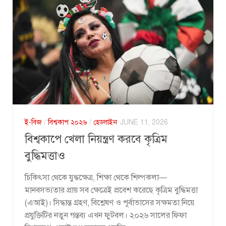
ই-বিজ
/
বিশ্বকাপ ২০২৬
/
হেডলাইন
JUNE 11, 2026
বিশ্বকাপে খেলা নিয়ন্ত্রণ করবে কৃত্রিম
বুদ্ধিমত্তাও
চিকিৎসা থেকে যুদ্ধক্ষেত্র, শিক্ষা থেকে শিল্পকলা—
মানবসভ্যতার প্রায় সব ক্ষেত্রেই প্রবেশ করেছে কৃত্রিম বুদ্ধিমত্তা
(এআই)। সিদ্ধান্ত গ্রহণ, বিশ্লেষণ ও পূর্বাভাসের সক্ষমতা নিয়ে
প্রযুক্তিটির নতুন গন্তব্য এখন ফুটবল। ২০২৬ সালের ফিফা