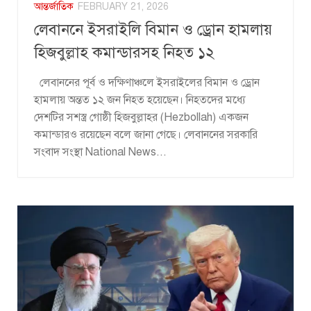
আন্তর্জাতিক
FEBRUARY 21, 2026
লেবাননে ইসরাইলি বিমান ও ড্রোন হামলায়
হিজবুল্লাহ কমান্ডারসহ নিহত ১২
লেবাননের পূর্ব ও দক্ষিণাঞ্চলে ইসরাইলের বিমান ও ড্রোন
হামলায় অন্তত ১২ জন নিহত হয়েছেন। নিহতদের মধ্যে
দেশটির সশস্ত্র গোষ্ঠী হিজবুল্লাহর (Hezbollah) একজন
কমান্ডারও রয়েছেন বলে জানা গেছে। লেবাননের সরকারি
সংবাদ সংস্থা National News...