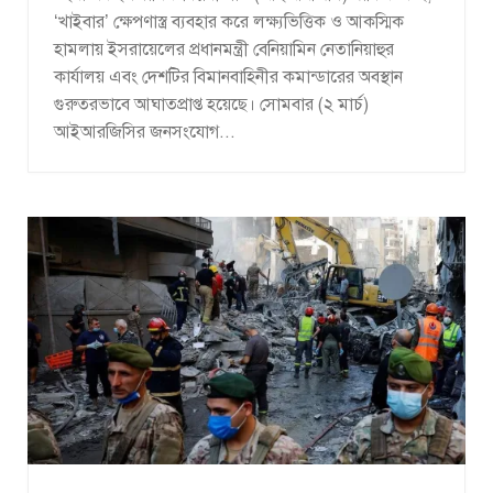
‘খাইবার’ ক্ষেপণাস্ত্র ব্যবহার করে লক্ষ্যভিত্তিক ও আকস্মিক
হামলায় ইসরায়েলের প্রধানমন্ত্রী বেনিয়ামিন নেতানিয়াহুর
কার্যালয় এবং দেশটির বিমানবাহিনীর কমান্ডারের অবস্থান
গুরুতরভাবে আঘাতপ্রাপ্ত হয়েছে। সোমবার (২ মার্চ)
আইআরজিসির জনসংযোগ...