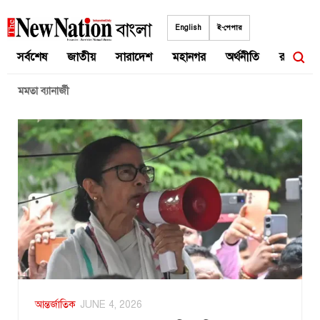
Skip
to
English
ই-পেপার
content
সর্বশেষ
জাতীয়
সারাদেশ
মহানগর
অর্থনীতি
রাজনীতি
মমতা ব্যানার্জী
আন্তর্জাতিক
JUNE 4, 2026