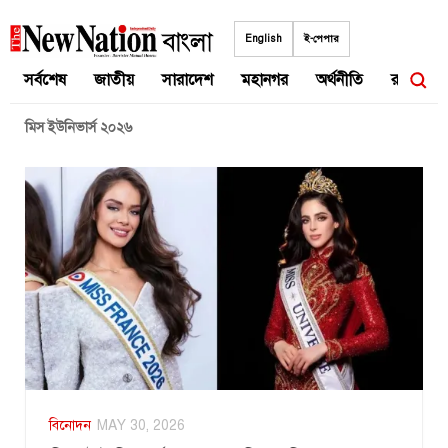
Skip
to
English
ই-পেপার
content
সর্বশেষ
জাতীয়
সারাদেশ
মহানগর
অর্থনীতি
রাজনীতি
মিস ইউনিভার্স ২০২৬
বিনোদন
MAY 30, 2026