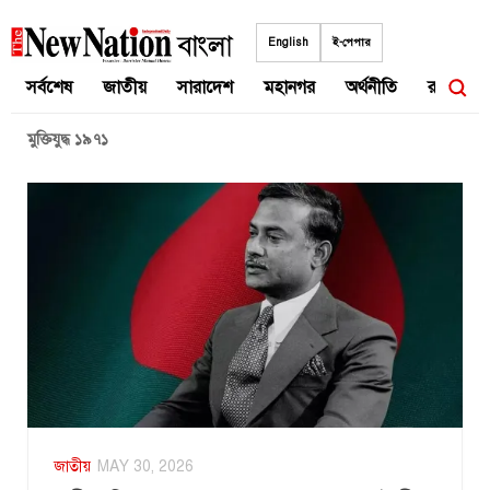
Skip
to
English
ই-পেপার
content
সর্বশেষ
জাতীয়
সারাদেশ
মহানগর
অর্থনীতি
রাজনীতি
মুক্তিযুদ্ধ ১৯৭১
জাতীয়
MAY 30, 2026