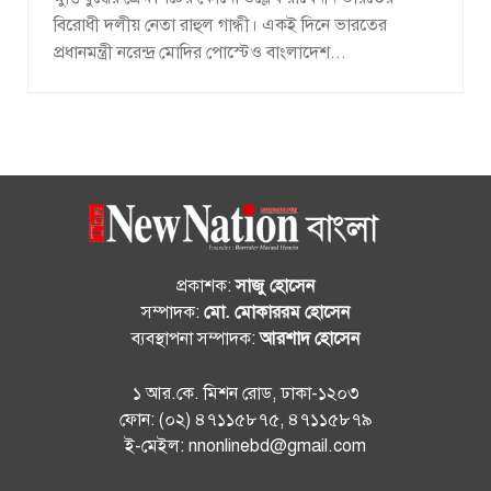
বিরোধী দলীয় নেতা রাহুল গান্ধী। একই দিনে ভারতের
প্রধানমন্ত্রী নরেন্দ্র মোদির পোস্টেও বাংলাদেশ...
প্রকাশক:
সাজু হোসেন
সম্পাদক:
মো. মোকাররম হোসেন
ব্যবস্থাপনা সম্পাদক:
আরশাদ হোসেন
১ আর.কে. মিশন রোড, ঢাকা-১২০৩
ফোন: (০২) ৪৭১১৫৮৭৫, ৪৭১১৫৮৭৯
ই-মেইল: nnonlinebd@gmail.com