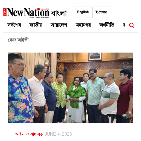
Skip
to
English
ই-পেপার
content
সর্বশেষ
জাতীয়
সারাদেশ
মহানগর
অর্থনীতি
রাজনীতি
মেয়র আইভী
আইন ও আদালত
JUNE 4, 2026