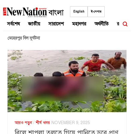
Skip
to
English
ই-পেপার
content
সর্বশেষ
জাতীয়
সারাদেশ
মহানগর
অর্থনীতি
রাজনীতি
মেহেরপুর বিল দুর্ঘটনা
আরও পড়ুন
/
শীর্ষ খবর
NOVEMBER 9, 2025
বিলে শাপলা তুলতে গিয়ে পানিতে ডুবে প্রাণ